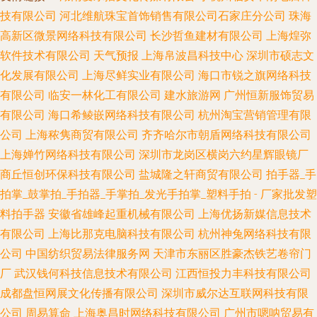
技有限公司
河北维航珠宝首饰销售有限公司石家庄分公司
珠海
高新区微景网络科技有限公司
长沙哲鱼建材有限公司
上海煌弥
软件技术有限公司
天气预报
上海帛波昌科技中心
深圳市硕志文
化发展有限公司
上海尽鲜实业有限公司
海口市锐之旗网络科技
有限公司
临安一林化工有限公司
建水旅游网
广州恒新服饰贸易
有限公司
海口希鲮嵌网络科技有限公司
杭州淘宝营销管理有限
公司
上海秾隽商贸有限公司
齐齐哈尔市朝盾网络科技有限公司
上海婵竹网络科技有限公司
深圳市龙岗区横岗六约星辉眼镜厂
商丘恒创环保科技有限公司
盐城隆之轩商贸有限公司
拍手器_手
拍掌_鼓掌拍_手拍器_手掌拍_发光手拍掌_塑料手拍 - 厂家批发塑
料拍手器
安徽省雄峰起重机械有限公司
上海优扬新媒信息技术
有限公司
上海比那克电脑科技有限公司
杭州神兔网络科技有限
公司
中国纺织贸易法律服务网
天津市东丽区胜豪杰铁艺卷帘门
厂
武汉钱何科技信息技术有限公司
江西恒投力丰科技有限公司
成都盘恒网展文化传播有限公司
深圳市威尔达互联网科技有限
公司
周易算命
上海奥昌时网络科技有限公司
广州市嗯呐贸易有