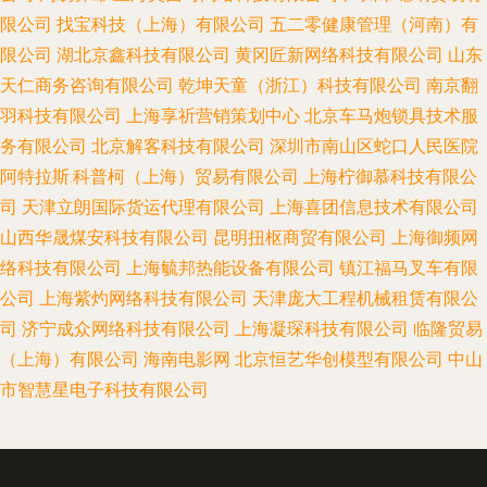
限公司
找宝科技（上海）有限公司
五二零健康管理（河南）有
限公司
湖北京鑫科技有限公司
黄冈匠新网络科技有限公司
山东
天仁商务咨询有限公司
乾坤天童（浙江）科技有限公司
南京翻
羽科技有限公司
上海享祈营销策划中心
北京车马炮锁具技术服
务有限公司
北京解客科技有限公司
深圳市南山区蛇口人民医院
阿特拉斯.科普柯（上海）贸易有限公司
上海柠御慕科技有限公
司
天津立朗国际货运代理有限公司
上海喜团信息技术有限公司
山西华晟煤安科技有限公司
昆明扭枢商贸有限公司
上海御频网
络科技有限公司
上海毓邦热能设备有限公司
镇江福马叉车有限
公司
上海紫灼网络科技有限公司
天津庞大工程机械租赁有限公
司
济宁成众网络科技有限公司
上海凝琛科技有限公司
临隆贸易
（上海）有限公司
海南电影网
北京恒艺华创模型有限公司
中山
市智慧星电子科技有限公司