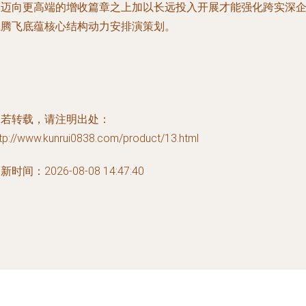
造迈向更高端的增收篇章之上加以长远投入开展才能强化跨实深
业腾飞底蕴核心结构动力安排演策划。
如若转载，请注明出处：
tp://www.kunrui0838.com/product/13.html
新时间：2026-08-08 14:47:40