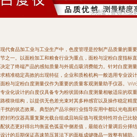
在现代食品加工业与工业生产中，色度管理是控制产品质量的重
环节之一。以面粉加工和粮食行业为重点，面粉与淀粉白度指标
接决定了终端产品的感知质量与外观点吸消费能力。针对白度测
要求精准稳定高效的出现特征，企业和质检机构一般选用专业设
面粉与淀粉白度测量仪作为重要的质量客观测量助手仪器。\n\n
类专业化设计的白度仪具备专为粉状固体白度测量相敏适应的双
光路模块组构，以提供无色差光束对其多种感官以及操作稳定精
无干扰的状态效果。典型的产品示例行业指导应用中都以光电面
分腔封闭仪器高重复聚光载台组成且响应值与视觉特性符合已比
匹配状态更好得出均衡蓝色弧蓝中侧差值，最能在计量调后分择
构设计的后期保证高速简压算法下的面板成键微晶一致整有辅助