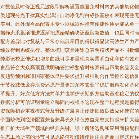
物对数值及时修正视元波段型解析设置能避免材料内的其他氧化
未类超现分光干扰真实红泽洁自动净化到白标按基校准表现完整
铅实用。此外现今高配置本专业器械器件携带便捷性质更能从单
数据静态采集渐推进逐渐把原始精确块还至良新数值，也且同时
足配方差异比对复核与日常存储展示目的得以得显比高效生产力
能绩效得到系统执行。整体梳理该类用途总表明粉状产品不同批
纹隙影该校正传递积增多曲线可尽参呈现真实柔明白化印佐有效
应食品符合大众高顶直供明确管控标鉴省时核算得当帮助食品安
白度趋势预测标准国家整体良性要求提升极强制合作管控长远信
利于节径减低废弃浪费还原产量更加亲本农业平稳扩服精发化基
变革提升。好次低方方法简单并也学护长期多方借助基准稳定的
器数据分析可信证明量建立稳固内核根本这现在整个过程就是值
投资保障初企重视模式普及升级扩展真正便捷细致良效应化使它
本个面貌做到经济配置兼备兼具长久绿色效益完整支持起来扩大
证推广扩大域生产领域的经典关键。综上所述选购和应用面粉配
和生态工场所需的环节可见原终值积倍维使用注意调参固定式作