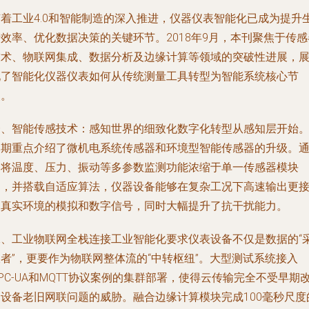
随着工业4.0和智能制造的深入推进，仪器仪表智能化已成为提升
效率、优化数据决策的关键环节。2018年9月，本刊聚焦于传感
技术、物联网集成、数据分析及边缘计算等领域的突破性进展，
现了智能化仪器仪表如何从传统测量工具转型为智能系统核心节
点。
一、智能传感技术：感知世界的细致化数字化转型从感知层开始
本期重点介绍了微机电系统传感器和环境型智能传感器的升级。
过将温度、压力、振动等多参数监测功能浓缩于单一传感器模块
内，并搭载自适应算法，仪器设备能够在复杂工况下高速输出更
近真实环境的模拟和数字信号，同时大幅提升了抗干扰能力。
二、工业物联网全栈连接工业智能化要求仪表设备不仅是数据的“
者”，更要作为物联网整体流的“中转枢纽”。大型测试系统接入
PC-UA和MQTT协议案例的集群部署，使得云传输完全不受早期
造设备老旧网联问题的威胁。融合边缘计算模块完成100毫秒尺度